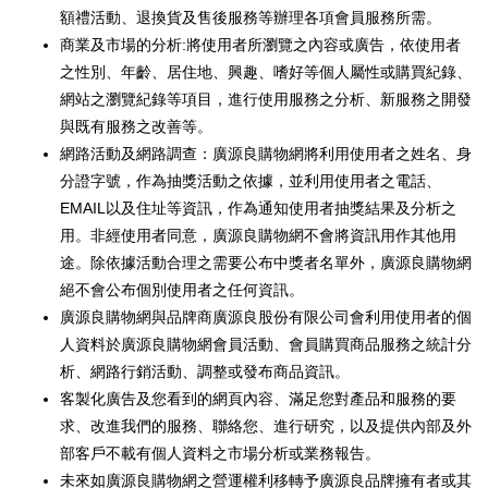
額禮活動、退換貨及售後服務等辦理各項會員服務所需。
商業及市場的分析:將使用者所瀏覽之內容或廣告，依使用者
之性別、年齡、居住地、興趣、嗜好等個人屬性或購買紀錄、
網站之瀏覽紀錄等項目，進行使用服務之分析、新服務之開發
與既有服務之改善等。
網路活動及網路調查：廣源良購物網將利用使用者之姓名、身
分證字號，作為抽獎活動之依據，並利用使用者之電話、
EMAIL以及住址等資訊，作為通知使用者抽獎結果及分析之
用。非經使用者同意，廣源良購物網不會將資訊用作其他用
途。除依據活動合理之需要公布中獎者名單外，廣源良購物網
絕不會公布個別使用者之任何資訊。
廣源良購物網與品牌商廣源良股份有限公司會利用使用者的個
人資料於廣源良購物網會員活動、會員購買商品服務之統計分
析、網路行銷活動、調整或發布商品資訊。
客製化廣告及您看到的網頁內容、滿足您對產品和服務的要
求、改進我們的服務、聯絡您、進行研究，以及提供內部及外
部客戶不載有個人資料之市場分析或業務報告。
未來如廣源良購物網之營運權利移轉予廣源良品牌擁有者或其