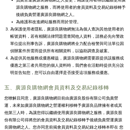
負責營運廣源良購物網之人變更，為讓使用者得以繼續使用廣
源良購物網之服務，而將使用者的會員資料及交易紀錄移轉予
後續負責營運廣源良購物網之人。
為維護和改進網站服務而用於管理。
為保護使用者隱私，廣源良購物網無法為個人查詢其他使用者的
帳號資料，若有相關法律問題需查閱他人資料，請務必先向警政
單位提出刑事告訴，廣源良購物網將全力配合檢警與司法單位因
偵辦案件所需而提供所有相關資料，以協助調查及破案。
為提供其他服務或優惠權益，廣源良購物網需要跟提供該服務或
優惠之第三者共用您的個人資料時，我們會在活動時提供充分說
明並告知您，您可以自由選擇是否接受這項服務或優惠。
五、廣源良購物網會員資料及交易紀錄移轉
您暸解且同意，廣源良購物網目前由廣源良股份有限公司負責營
運，未來如廣源良購物網之營運權利移轉予廣源良品牌擁有者或其
他第三人時，為讓您得以繼續使用廣源良購物網之服務，廣源良股
份有限公司得將您的會員資料及交易紀錄移轉予後續負責營運廣源
良購物網之人。您亦同意前揭會員資料及交易紀錄之移轉本即在 您