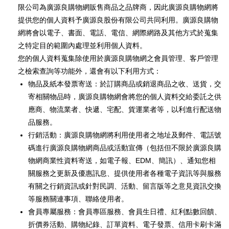
限公司為廣源良購物網販售商品之品牌商，因此廣源良購物網將
提供您的個人資料予廣源良股份有限公司共同利用。廣源良購物
網將會以電子、書面、電話、電信、網際網路及其他方式於蒐集
之特定目的範圍內處理並利用個人資料。
您的個人資料蒐集除使用於廣源良購物網之會員管理、客戶管理
之檢索查詢等功能外，還會有以下利用方式：
物品及紙本發票寄送：於訂購商品或銷退商品之收、送貨，交
寄相關物品時，廣源良購物網會將您的個人資料交給委託之供
應商、物流業者、快遞、宅配、貨運業者等，以利進行配送物
品服務。
行銷活動：廣源良購物網將利用使用者之地址及郵件、電話號
碼進行廣源良購物網商品或活動宣傳（包括但不限於廣源良購
物網商業性資料寄送，如電子報、EDM、簡訊）、通知您相
關服務之更新及優惠訊息、提供使用者各種電子資訊等與服務
有關之行銷資訊或針對民調、活動、留言版等之意見資訊交換
等服務關連事項、聯絡使用者。
會員專屬服務：會員專區服務、會員生日禮、紅利點數回饋、
折價券活動、購物紀錄、訂單資料、電子發票、信用卡刷卡滿