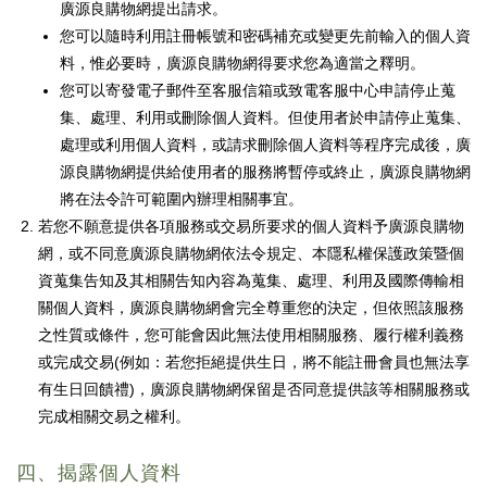
廣源良購物網提出請求。
您可以隨時利用註冊帳號和密碼補充或變更先前輸入的個人資
料，惟必要時，廣源良購物網得要求您為適當之釋明。
您可以寄發電子郵件至客服信箱或致電客服中心申請停止蒐
集、處理、利用或刪除個人資料。但使用者於申請停止蒐集、
處理或利用個人資料，或請求刪除個人資料等程序完成後，廣
源良購物網提供給使用者的服務將暫停或終止，廣源良購物網
將在法令許可範圍內辦理相關事宜。
若您不願意提供各項服務或交易所要求的個人資料予廣源良購物
網，或不同意廣源良購物網依法令規定、本隱私權保護政策暨個
資蒐集告知及其相關告知內容為蒐集、處理、利用及國際傳輸相
關個人資料，廣源良購物網會完全尊重您的決定，但依照該服務
之性質或條件，您可能會因此無法使用相關服務、履行權利義務
或完成交易(例如：若您拒絕提供生日，將不能註冊會員也無法享
有生日回饋禮)，廣源良購物網保留是否同意提供該等相關服務或
完成相關交易之權利。
四、揭露個人資料