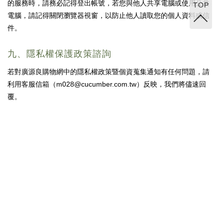
的服務時，請務必記得登出帳號，若您與他人共享電腦或使用公共
TOP
電腦，請記得關閉瀏覽器視窗，以防止他人讀取您的個人資料或信
件。
九、隱私權保護政策諮詢
若對廣源良購物網中的隱私權政策暨個資蒐集通知有任何問題，請
利用客服信箱（m028@cucumber.com.tw）反映，我們將儘速回
覆。