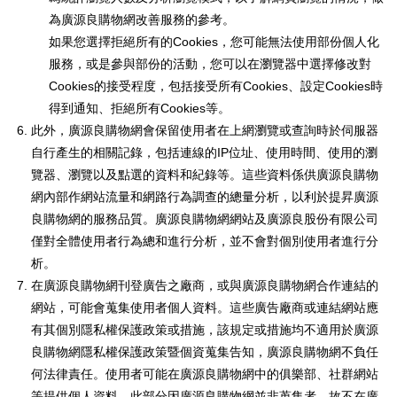
為廣源良購物網改善服務的參考。
如果您選擇拒絕所有的Cookies，您可能無法使用部份個人化
服務，或是參與部份的活動，您可以在瀏覽器中選擇修改對
Cookies的接受程度，包括接受所有Cookies、設定Cookies時
得到通知、拒絕所有Cookies等。
此外，廣源良購物網會保留使用者在上網瀏覽或查詢時於伺服器
自行產生的相關記錄，包括連線的IP位址、使用時間、使用的瀏
覽器、瀏覽以及點選的資料和紀錄等。這些資料係供廣源良購物
網內部作網站流量和網路行為調查的總量分析，以利於提昇廣源
良購物網的服務品質。廣源良購物網網站及廣源良股份有限公司
僅對全體使用者行為總和進行分析，並不會對個別使用者進行分
析。
在廣源良購物網刊登廣告之廠商，或與廣源良購物網合作連結的
網站，可能會蒐集使用者個人資料。這些廣告廠商或連結網站應
有其個別隱私權保護政策或措施，該規定或措施均不適用於廣源
良購物網隱私權保護政策暨個資蒐集告知，廣源良購物網不負任
何法律責任。使用者可能在廣源良購物網中的俱樂部、社群網站
等提供個人資料，此部分因廣源良購物網並非蒐集者，故不在廣