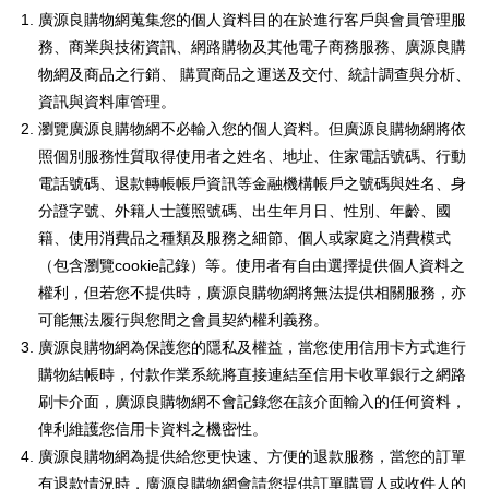
廣源良購物網蒐集您的個人資料目的在於進行客戶與會員管理服
務、商業與技術資訊、網路購物及其他電子商務服務、廣源良購
物網及商品之行銷、 購買商品之運送及交付、統計調查與分析、
資訊與資料庫管理。
瀏覽廣源良購物網不必輸入您的個人資料。但廣源良購物網將依
照個別服務性質取得使用者之姓名、地址、住家電話號碼、行動
電話號碼、退款轉帳帳戶資訊等金融機構帳戶之號碼與姓名、身
分證字號、外籍人士護照號碼、出生年月日、性別、年齡、國
籍、使用消費品之種類及服務之細節、個人或家庭之消費模式
（包含瀏覽cookie記錄）等。使用者有自由選擇提供個人資料之
權利，但若您不提供時，廣源良購物網將無法提供相關服務，亦
可能無法履行與您間之會員契約權利義務。
廣源良購物網為保護您的隱私及權益，當您使用信用卡方式進行
購物結帳時，付款作業系統將直接連結至信用卡收單銀行之網路
刷卡介面，廣源良購物網不會記錄您在該介面輸入的任何資料，
俾利維護您信用卡資料之機密性。
廣源良購物網為提供給您更快速、方便的退款服務，當您的訂單
有退款情況時，廣源良購物網會請您提供訂單購買人或收件人的