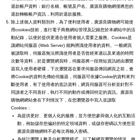
退款帳戶資料：銀行名稱、帳號及戶名。廣源良購物網僅將您的
退款轉帳帳戶資訊，利用於退款服務。
除上述個人資料類別外，為了便利使用者，廣源良購物網可能使
用cookies技術，進行電子商務網站管理及記錄您於本網站中的活
動紀錄，以便於提供更適合使用者個人需要之服務。Cookies是
讓網站伺服器 (Web Server) 能夠辨識使用者的資料。一般網頁
被讀取時，伺服器無法辨識使用者是否曾經來過以及來過的時間
次數等資料，於是瀏覽網頁時，伺服器將一段簡短資訊經由瀏覽
器寫入使用者硬碟，下次瀏覽器在要求伺服器傳回網頁之前，會
將Cookie的資料先傳給伺服器，伺服器可依據Cookie的資料來判
斷使用者，有了使用者的造訪資料，網頁伺服器可分析並針對不
同讀者之不同喜好，執行不同的動作或傳回特定的資訊。廣源良
購物網網站會在下列情況下，在您瀏覽器中寫入並讀取
Cookies：
為提供更好、更個人化的服務，並方便您參與個人化的互動活
動，例如儲存您偏好的特定領域資料，或儲存密碼以方便您至
廣源良購物網時不必每次再輸入密碼。
為統計瀏覽人數及分析瀏覽模式，以了解網頁瀏覽的情況，做