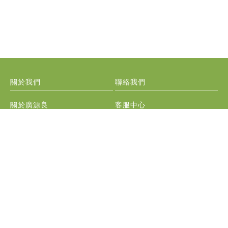
關於我們
聯絡我們
關於廣源良
客服中心
通路門市
公關/經銷/代工
會員相關
訂購資訊
線上訂單查詢
退換貨說明
VIP獨享
常見問題
隱私權政策