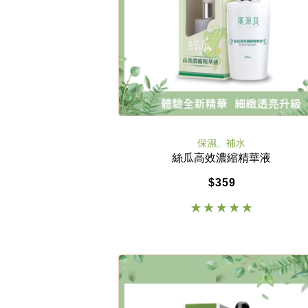
保濕、補水
絲瓜高效濃縮精華液
$359