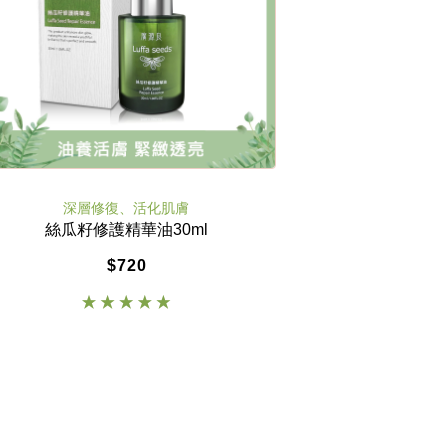
深層修復、活化肌膚
絲瓜籽修護精華油30ml
$720