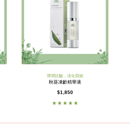
彈潤抗皺，淡化瑕疵
秋葵凍齡精華液
$1,850