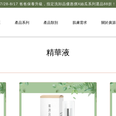
7/28-8/17 爸爸保養升級，指定洗卸品優惠價X絲瓜系列選品88折！
區
產品系列
產品類別
肌膚需求
關於廣源
精華液